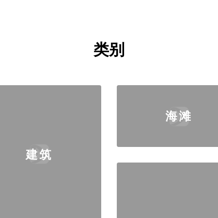
类别
海滩
建筑