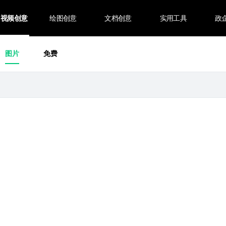
视频创意
绘图创意
文档创意
实用工具
政
图片
免费
Français
Italiano
Español
Português
灵感图片素材