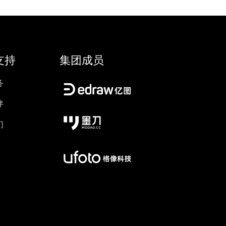
支持
集团成员
务
伴
们