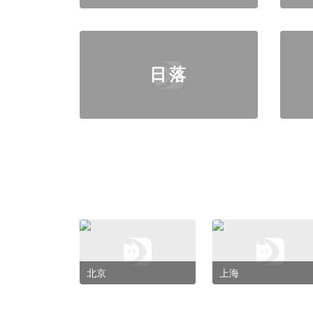
日落
北京
上海