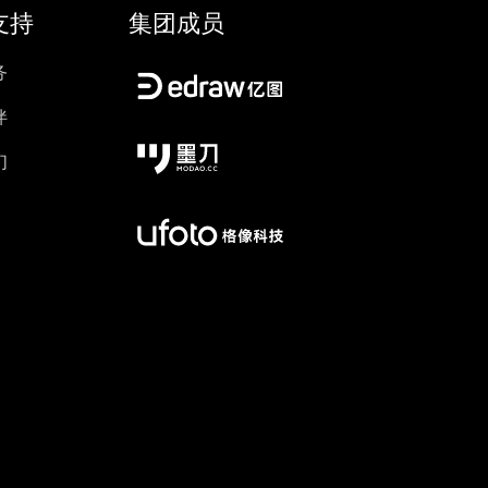
支持
集团成员
务
伴
们