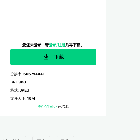
您还未登录，请
登录/注册
后再下载。
下载
分辨率
:
6662x4441
DPI
:
300
格式
:
JPEG
文件大小
:
18M
数字许可证
已包括