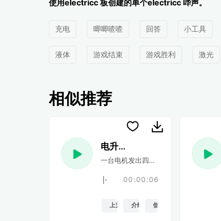
使用electricc 板创建的单个electricc 哔声。
充电
唧唧喳喳
回答
小工具
液体
游戏结束
游戏胜利
激光
相似推荐
电升音响
一台电机发出四次哔哔声。
00:00:06
上升
介绍
低音