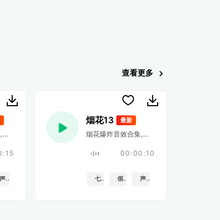
查看更多
烟花13
最新
耀斑和bottel火箭,灯芯被点燃
烟花爆炸音效合集,耀斑和bottel火箭,灯芯
0:15
00:00:10
声音特效
七月
假期
声音特效