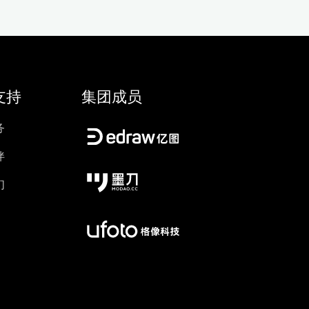
支持
集团成员
务
伴
们