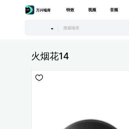
特效
视频
音频
火烟花14