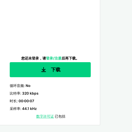
您还未登录，请
登录/注册
后再下载。
下载
循环音频
:
No
比特率
:
320 kbps
时长
:
00:00:07
采样率
:
44.1 kHz
数字许可证
已包括