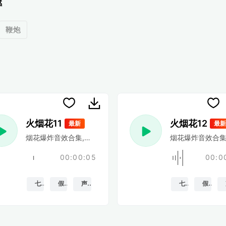
燃
鞭炮
火烟花11
火烟花12
最新
最新
,灯芯被点燃
烟花爆炸音效合集,耀斑和bottel火箭,灯芯被点燃
烟花爆炸音效合集,
00:00:05
00:0
七月
假期
声音特效
七月
假期