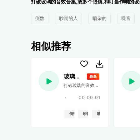
打破玻璃的音效合集,或多个眼镜,和叮当作响的玻
倒数
吵闹的人
嘈杂的
噪音
相似推荐
玻璃触控 39
最新
打破玻璃的音效合集,或多个眼镜,和叮
00:00:01
倒数
吵闹的人
嘈杂的