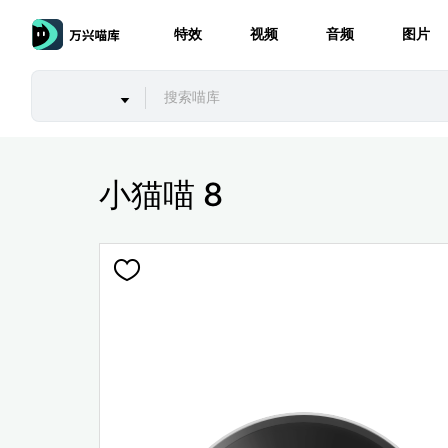
特效
视频
音频
图片
小猫喵 8