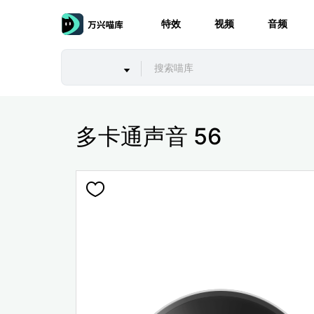
特效
视频
音频
多卡通声音 56