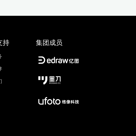
支持
集团成员
务
伴
们