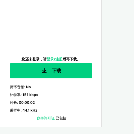
您还未登录，请
登录/注册
后再下载。
下载
循环音频
:
No
比特率
:
151 kbps
时长
:
00:00:02
采样率
:
44.1 kHz
数字许可证
已包括