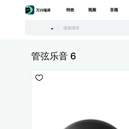
特效
视频
音频
管弦乐音 6