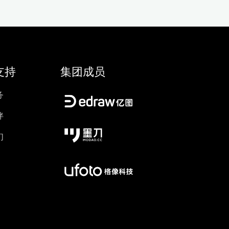
支持
集团成员
务
伴
们