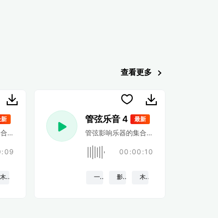
查看更多
管弦乐音 4
最新
最新
合,一口气,或快速的旋律刺痛
管弦影响乐器的集合,一口气,或快速的旋律
0:09
00:00:10
木头
一枪
影响
木头