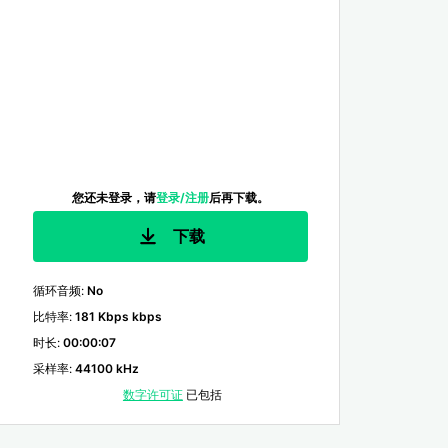
您还未登录，请
登录/注册
后再下载。
下载
循环音频
:
No
比特率
:
181 Kbps kbps
时长
:
00:00:07
采样率
:
44100 kHz
数字许可证
已包括