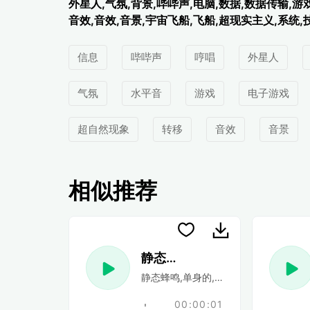
外星人,气氛,背景,哔哔声,电脑,数据,数据传输,游
音效,音效,音景,宇宙飞船,飞船,超现实主义,系统,
信息
哔哔声
哼唱
外星人
气氛
水平音
游戏
电子游戏
超自然现象
转移
音效
音景
相似推荐
静态哔声
静态蜂鸣,单身的,一,通知,文本,警报
00:00:01