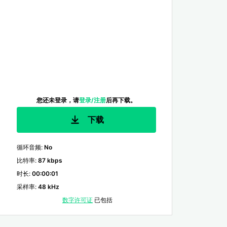
您还未登录，请
登录/注册
后再下载。
下载
循环音频
:
No
比特率
:
87 kbps
时长
:
00:00:01
采样率
:
48 kHz
数字许可证
已包括