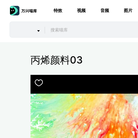
特效
视频
音频
图片
丙烯颜料03