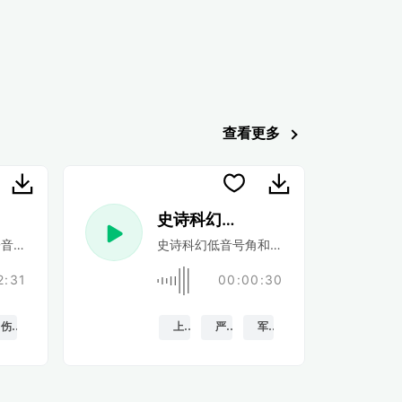
查看更多
史诗科幻预告片
拍
音效,上升和消退。
史诗科幻低音号角和硬鼓和带立管的防撞帽
2:31
00:00:30
伤心
上升
严肃的
军队