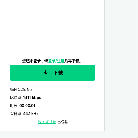
您还未登录，请
登录/注册
后再下载。
下载
循环音频
:
No
比特率
:
1411 kbps
时长
:
00:00:01
采样率
:
44.1 kHz
数字许可证
已包括