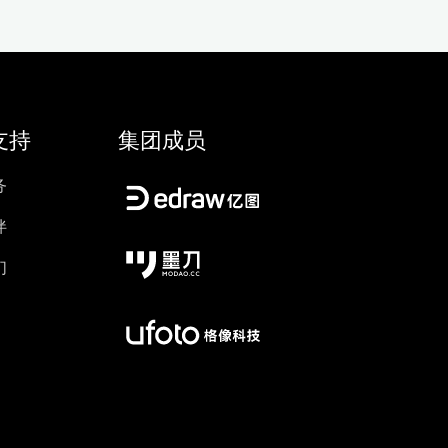
支持
集团成员
务
伴
们