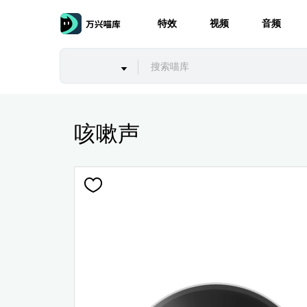
特效
视频
音频
咳嗽声