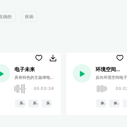
生病的
疾病
电子未来
环境空间电子
他，带有低音和柔和的中速鼓声。
具有特色的主旋律电子合成器，可融入中速能量合成器主导的节
反向环境空间电子
00:00:36
00:0
乐观的
乐观的
乐趣
休息
休息室