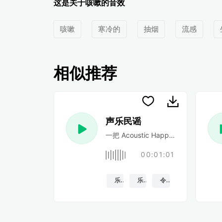
这是关于咳嗽的音效
咳嗽
寒冷的
抽烟
流感
相似推荐
声乐民谣
一把 Acoustic Happy 民谣吉
00:01:01
乐观的
乐趣
令人振奋