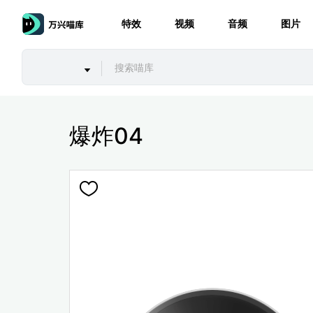
特效
视频
音频
图片
爆炸04