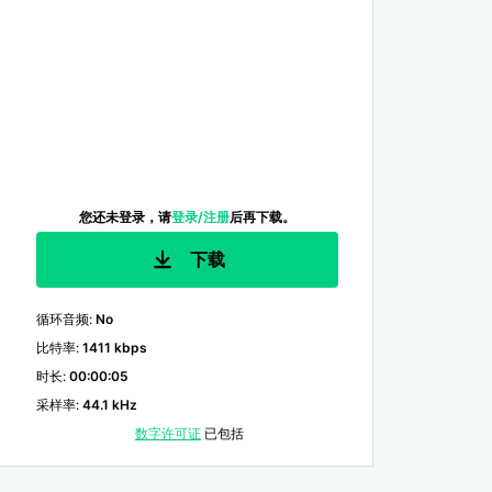
您还未登录，请
登录/注册
后再下载。
下载
循环音频
:
No
比特率
:
1411 kbps
时长
:
00:00:05
采样率
:
44.1 kHz
数字许可证
已包括