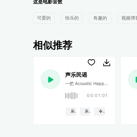
这是电影音效
可爱的
快乐的
有趣的
视频博
相似推荐
声乐民谣
一把 Acoustic Happy 民谣吉
00:01:01
乐观的
乐趣
令人振奋