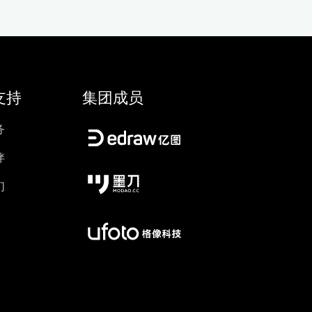
支持
集团成员
务
伴
们