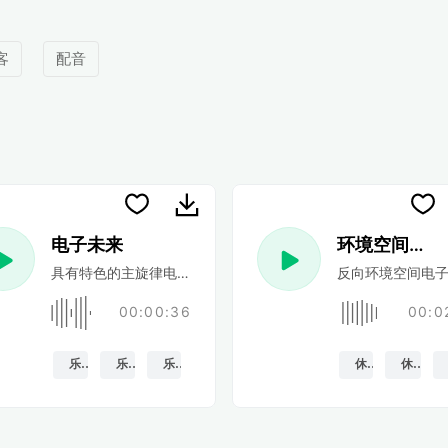
客
配音
电子未来
环境空间电子
他，带有低音和柔和的中速鼓声。
具有特色的主旋律电子合成器，可融入中速能量合成器主导的节
反向环境空间电子
00:00:36
00:0
乐观的
乐观的
乐趣
休息
休息室