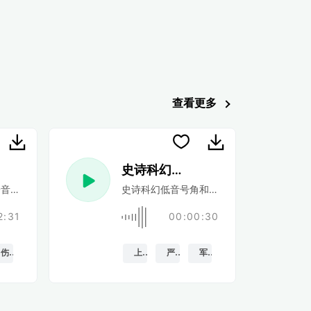
查看更多
史诗科幻预告片
拍
音效,上升和消退。
史诗科幻低音号角和硬鼓和带立管的防撞帽
2:31
00:00:30
伤心
上升
严肃的
军队