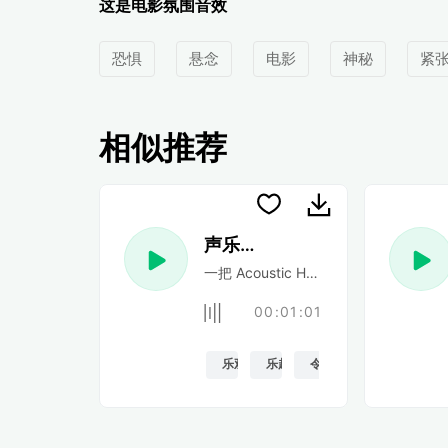
这是电影氛围音效
恐惧
悬念
电影
神秘
紧
相似推荐
声乐民谣
一把 Acoustic Happy 民谣吉他
00:01:01
乐观的
乐趣
令人振奋