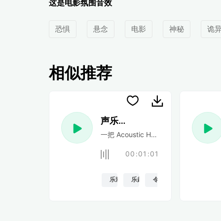
这是电影氛围音效
恐惧
悬念
电影
神秘
诡
相似推荐
声乐民谣
一把 Acoustic Happy 民谣吉他
00:01:01
乐观的
乐趣
令人振奋