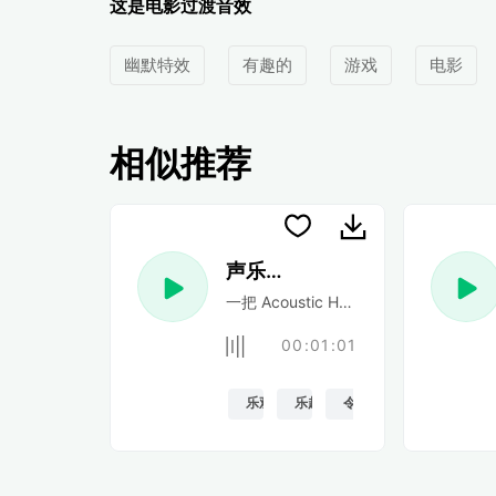
这是电影过渡音效
幽默特效
有趣的
游戏
电影
相似推荐
声乐民谣
一把 Acoustic Happy 民谣吉他
00:01:01
乐观的
乐趣
令人振奋