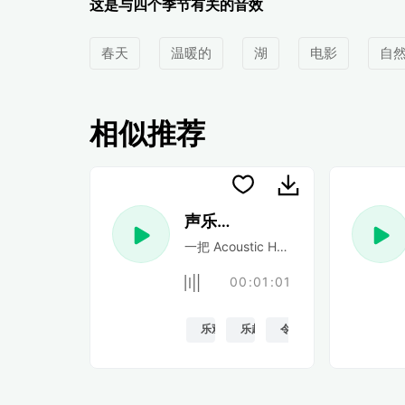
这是与四个季节有关的音效
春天
温暖的
湖
电影
自
相似推荐
声乐民谣
一把 Acoustic Happy 民谣吉他
00:01:01
乐观的
乐趣
令人振奋