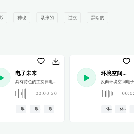
影
神秘
紧张的
过渡
黑暗的
电子未来
环境空间电子
他，带有低音和柔和的中速鼓声。
具有特色的主旋律电子合成器，可融入中速能量合成器主导的节
反向环境空间电子
00:00:36
00:0
乐观的
乐观的
乐趣
休息
休息室