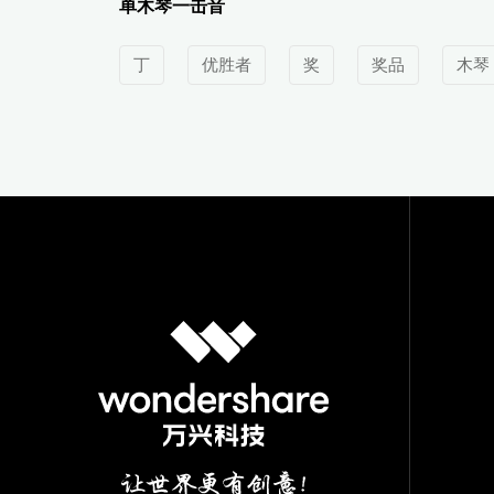
单木琴一击音
丁
优胜者
奖
奖品
木琴