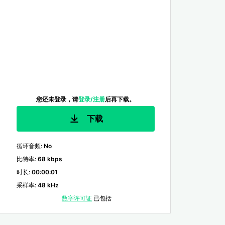
您还未登录，请
登录/注册
后再下载。
下载
循环音频
:
No
比特率
:
68 kbps
时长
:
00:00:01
采样率
:
48 kHz
数字许可证
已包括