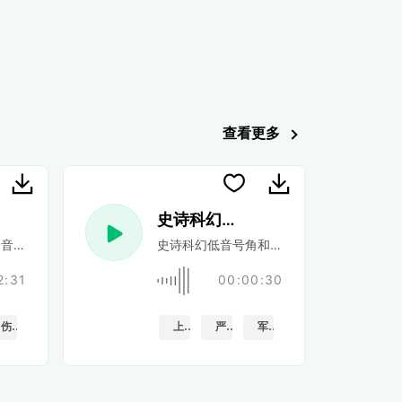
查看更多
史诗科幻预告片
拍
音效,上升和消退。
史诗科幻低音号角和硬鼓和带立管的防撞帽
2:31
00:00:30
伤心
上升
严肃的
军队