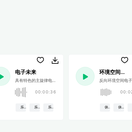
电子未来
环境空间电子
他，带有低音和柔和的中速鼓声。
具有特色的主旋律电子合成器，可融入中速能量合成器主导的节
反向环境空间电子
00:00:36
00:0
乐观的
乐观的
乐趣
休息
休息室