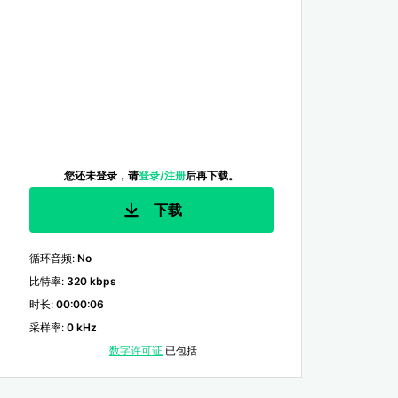
您还未登录，请
登录/注册
后再下载。
下载
循环音频
:
No
比特率
:
320 kbps
时长
:
00:00:06
采样率
:
0 kHz
数字许可证
已包括