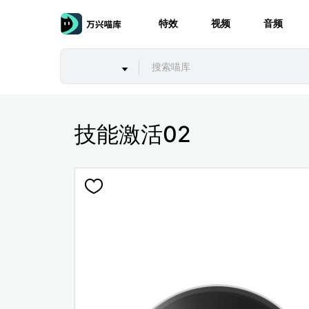
特效
视频
音频
技能激活02