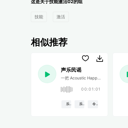
这是关于技能激活02的组
技能
激活
相似推荐
声乐民谣
一把 Acoustic Happy 民谣吉
00:01:01
乐观的
乐趣
令人振奋