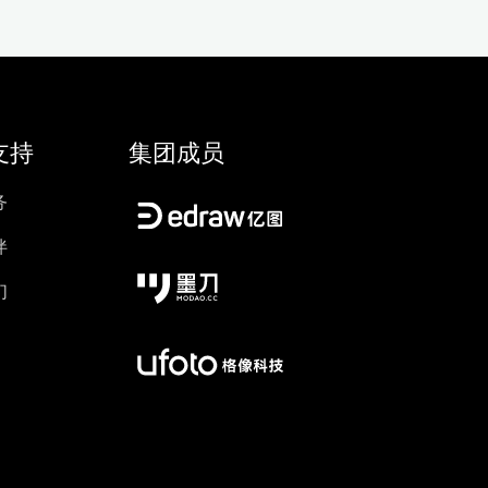
支持
集团成员
务
伴
们