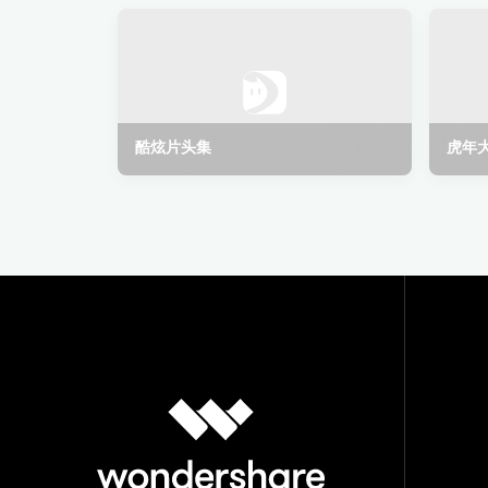
酷炫片头集
虎年