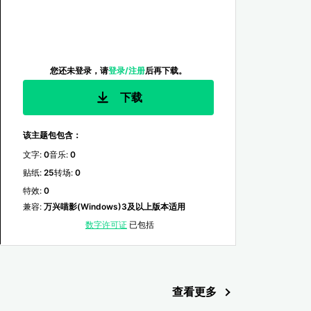
您还未登录，请
登录/注册
后再下载。
下载
该主题包包含：
文字
:
0
音乐
:
0
贴纸
:
25
转场
:
0
特效
:
0
兼容
:
万兴喵影(Windows)3及以上版本适用
数字许可证
已包括
查看更多