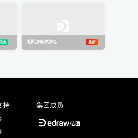
电影滤镜资源包
限免
最新
支持
集团成员
务
伴