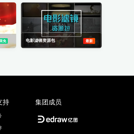
电影滤镜资源包
限免
最新
支持
集团成员
务
伴