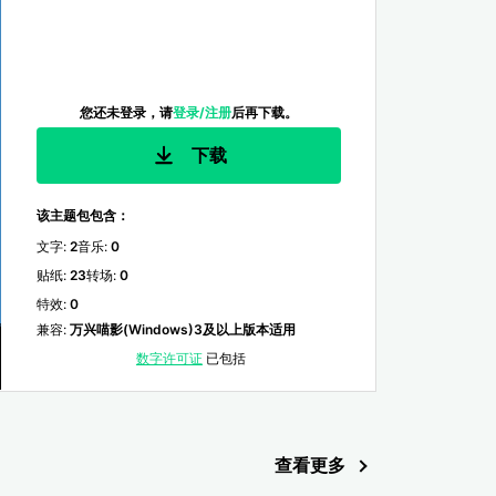
您还未登录，请
登录/注册
后再下载。
下载
该主题包包含：
文字
:
2
音乐
:
0
贴纸
:
23
转场
:
0
特效
:
0
兼容
:
万兴喵影(Windows)3及以上版本适用
数字许可证
已包括
查看更多