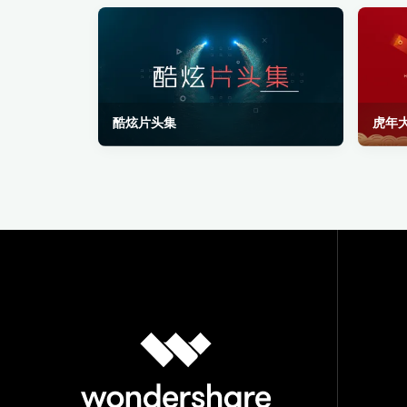
酷炫片头集
虎年