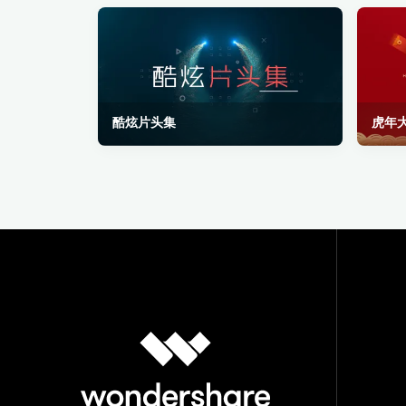
酷炫片头集
虎年