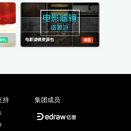
电影滤镜资源包
限免
最新
支持
集团成员
务
伴