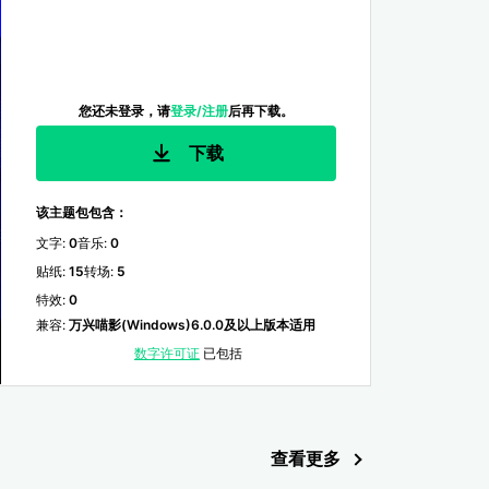
您还未登录，请
登录/注册
后再下载。
下载
该主题包包含：
文字
:
0
音乐
:
0
贴纸
:
15
转场
:
5
特效
:
0
兼容
:
万兴喵影(Windows)6.0.0及以上版本适用
数字许可证
已包括
查看更多