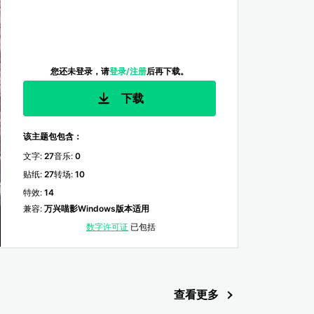
您还未登录，请
登录/注册
后再下载。
下载
该主题包包含：
文字
:
27
音乐
:
0
贴纸
:
27
转场
:
10
特效
:
14
兼容
:
万兴喵影Windows版本适用
数字许可证
已包括
查看更多