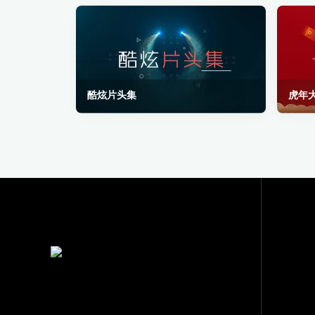
酷炫片头集
虎年