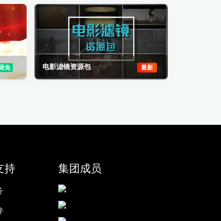
电影滤镜资源包
限免
最新
支持
集团成员
务
伴